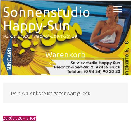
Sonnenstudio
Happy-Sun
92436 Bruck, Friedrich-Ebert-Str. 2a
Warenkorb
Home
Warenkorb
Dein Warenkorb ist gegenwärtig leer.
ZURÜCK ZUM SHOP