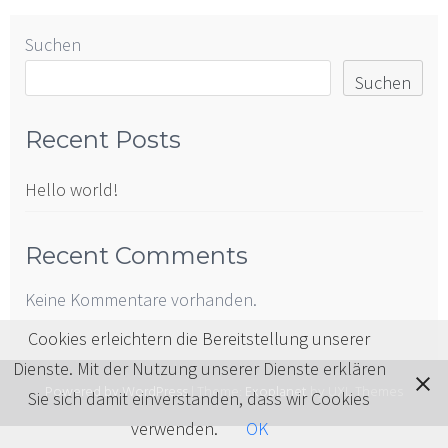
Suchen
Suchen
Recent Posts
Hello world!
Recent Comments
Keine Kommentare vorhanden.
Cookies erleichtern die Bereitstellung unserer
Dienste. Mit der Nutzung unserer Dienste erklären
Powered by WordPress
|
Theme:
Exoplanet
by UXL Themes
Sie sich damit einverstanden, dass wir Cookies
verwenden.
OK